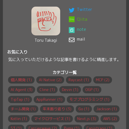
Twitter
Qiita
2019/10/12
npm startで複数のNode.jsのア
note
プリケーションを立ち上げたい
mail
Toru Takagi
お気に入り
気に入っていただけるような記事を書けるように精進します。
カテゴリ一覧
個人開発 (1)
AI Native (2)
Raycast (1)
MCP (2)
AI Agent (3)
Cline (1)
Devin (1)
OGP (1)
TipTap (1)
AppRunner (1)
モブプログラミング (1)
チーム開発 (1)
年末振り返り (3)
Go (1)
Jackson (1)
Kotlin (1)
マイクロサービス (1)
Next.js (3)
AWS (2)
S3 (1)
Carrierwave (2)
Puma (1)
Capistrano (1)