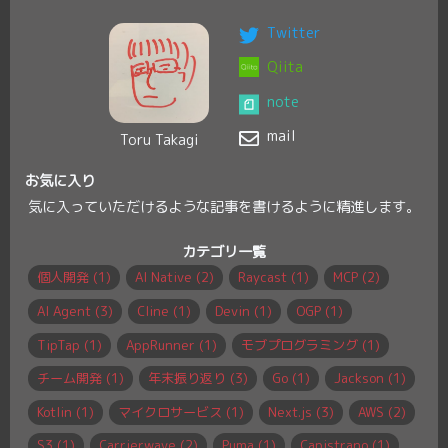
Twitter
Qiita
2024/12/08
visgl/react-google-maps を
note
用いて、ブラウザで Google
Map を表示する
mail
Toru Takagi
お気に入り
気に入っていただけるような記事を書けるように精進します。
カテゴリ一覧
個人開発 (1)
AI Native (2)
Raycast (1)
MCP (2)
2020/02/09
AI Agent (3)
Cline (1)
Devin (1)
OGP (1)
FlutterでGoogle Map検索をす
る方法（Google Maps
TipTap (1)
AppRunner (1)
モブプログラミング (1)
Places）
チーム開発 (1)
年末振り返り (3)
Go (1)
Jackson (1)
Kotlin (1)
マイクロサービス (1)
Next.js (3)
AWS (2)
S3 (1)
Carrierwave (2)
Puma (1)
Capistrano (1)